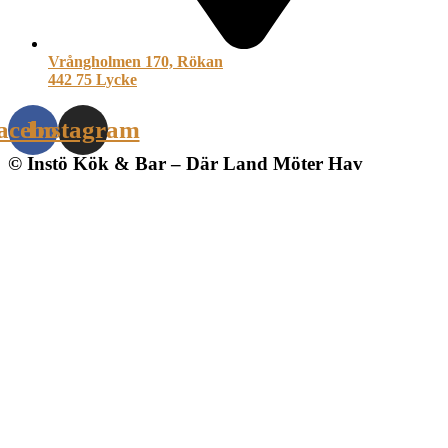
Vrångholmen 170, Rökan
442 75 Lycke
acebook
Instagram
© Instö Kök & Bar – Där Land Möter Hav