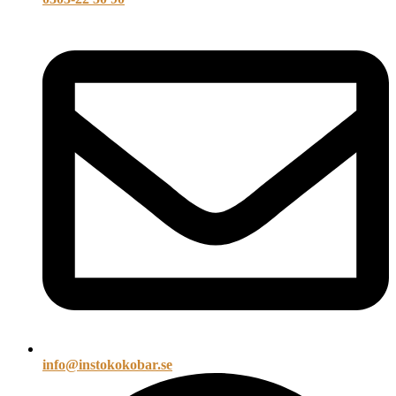
info@
instokokobar.se